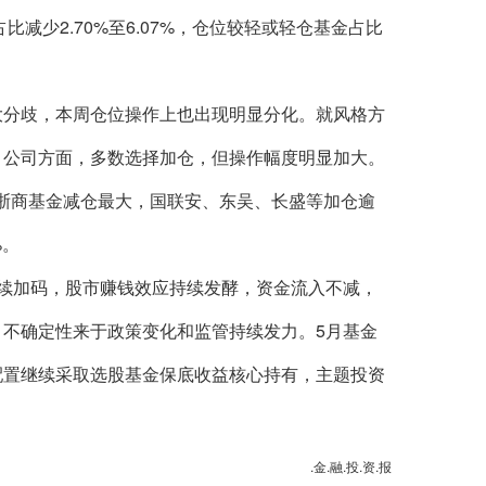
%)占比减少2.70%至6.07%，仓位较轻或轻仓基金占比
分歧，本周仓位操作上也出现明显分化。就风格方
。公司方面，多数选择加仓，但操作幅度明显加大。
浙商基金减仓最大，国联安、东吴、长盛等加仓逾
%。
续加码，股市赚钱效应持续发酵，资金流入不减，
。不确定性来于政策变化和监管持续发力。5月基金
配置继续采取选股基金保底收益核心持有，主题投资
.金.融.投.资.报