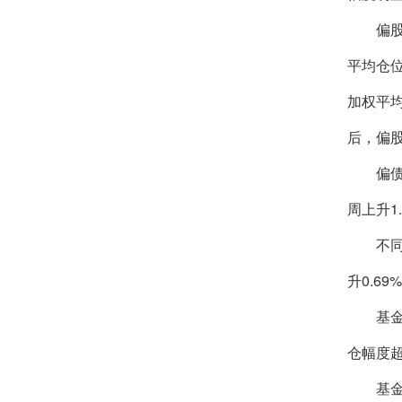
偏股方
平均仓位
加权平均
后，偏
偏债方
周上升1
不同规
升0.6
基金增
仓幅度超
基金仓位