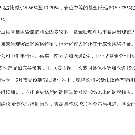
85%)占比减少5.56%至10.29%，仓位中等的基金(仓位60%~75
1%。
期来自监管层的利空因素较多，基金经理对后市看点出现较大
，虽未呈现突出的风格特征，但分化较大的还在于成长风格基金
金公司中汇丰晋信、嘉实、南方等加仓逾2%，中小型基金公司中
表性产品如东吴策略 、
国联安主题
、
长盛同鑫
保本等加仓逾15
为，5月市场预期仍旧骑牛难下，稳增长和宽货币政策有望继
荡继续加剧，不排除更猛烈的调控政策引发10%以上的调整幅度
们建议谨慎仓位控制为先，震荡调整或增加基金布局机遇。基金
益。