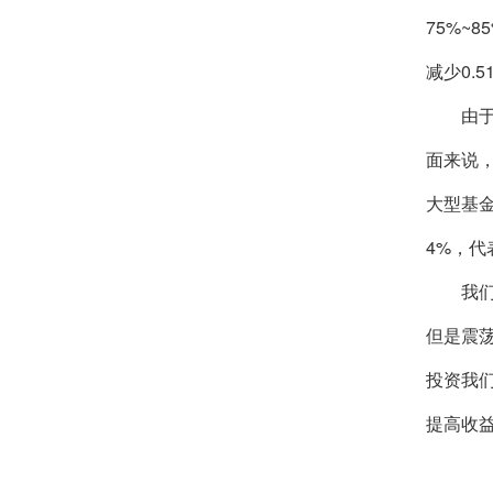
75%~
减少0.5
由于近
面来说
大型基
4%，代
我们认
但是震
投资我
提高收